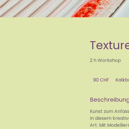
Textur
2 h Workshop
90
Schweizer
90 CHF
Kalkb
Franken
Beschreibun
Kunst zum Anfas
In diesem kreati
Art. Mit Modelli