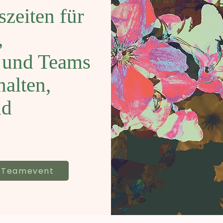
zeiten für
,
 und Teams
alten,
nd
Teamevent