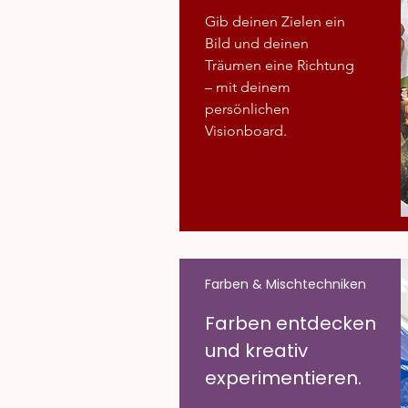
Gib deinen Zielen ein
Bild und deinen
Träumen eine Richtung
– mit deinem
persönlichen
Visionboard.​
Farben & Mischtechniken
Farben entdecken
und kreativ
experimentieren.