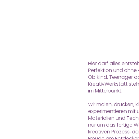
Entdec
Hier darf alles entst
Perfektion und ohne «
Ob Kind, Teenager od
KreativWerkstatt ste
im Mittelpunkt.
Wir malen, drucken, 
experimentieren mit 
Materialien und Tech
nur um das fertige 
kreativen Prozess, d
Freude am Entdecken