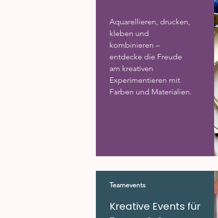
Aquarellieren, drucken,
kleben und
kombinieren –
entdecke die Freude
am kreativen
Experimentieren mit
Farben und Materialien.
Teamevents
Kreative Events für