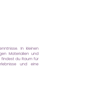
lassen.
n
nntnisse. In kleinen
gen Materialien und
findest du Raum für
Erlebnisse und eine