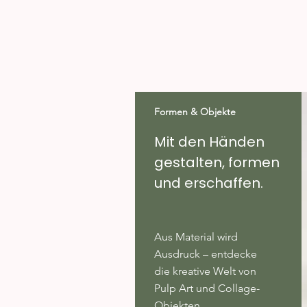
Formen & Objekte
Mit den Händen
gestalten, formen
und erschaffen.
Aus Material wird
Ausdruck – entdecke
die kreative Welt von
Pulp Art und Collage-
Objekten.