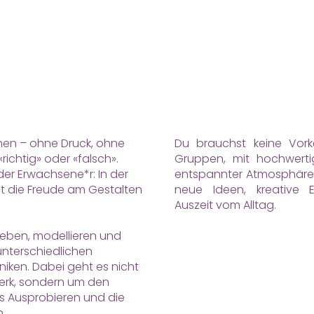
ken. Gestalten. Inspirieren 
Raum für Ideen, Farben und kreative Auszeite
mitten in Zürich.
ehen – ohne Druck, ohne
Du brauchst keine Vorke
richtig» oder «falsch».
Gruppen, mit hochwerti
er Erwachsene*r: In der
entspannter Atmosphäre 
ht die Freude am Gestalten
neue Ideen, kreative 
Auszeit vom Alltag.
kleben, modellieren und
unterschiedlichen
niken. Dabei geht es nicht
Werk, sondern um den
as Ausprobieren und die
.